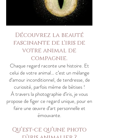
Découvrez la beauté
fascinante de l'iris de
votre animal de
compagnie.
Chaque regard raconte une histoire. Et
celui de votre animal… c’est un mélange
d’amour inconditionnel, de tendresse, de
curiosité, parfois même de bêtises !
À travers la photographie d’iris, je vous
propose de figer ce regard unique, pour en
faire une œuvre d’art personnelle et
émouvante.
Qu’est-ce qu’une photo
d’iris animalier ?