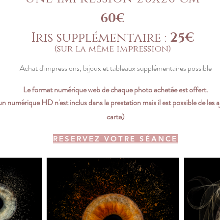
60€
Iris supplémentaire :
25€
(sur la même impression)
Achat d'impressions, bijoux et tableaux supplémentaires possible
Le format numérique web de chaque photo achetée est offert.
un numérique HD n'est
inclus dans la prestation mais il est possible de les a
carte)
RESERVEZ VOTRE SÉANCE