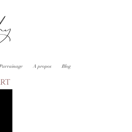
t Parrainage
A propos
Blog
art