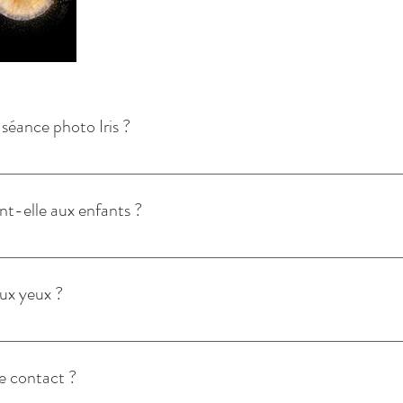
éance photo Iris ?
 en moyenne en 10 minutes par personne. Mais selon la composition et les op
bre d’iris à photographier, et les enfants peuvent parfois prendre plus de 
nt-elle aux enfants ?
ns habituellement. Le système est sans danger pour eux mais il est nécessair
turer l’iris.
aux yeux ?
olore et n’implique aucun contact direct avec l’œil. De plus, cela ne dure 
de contact ?