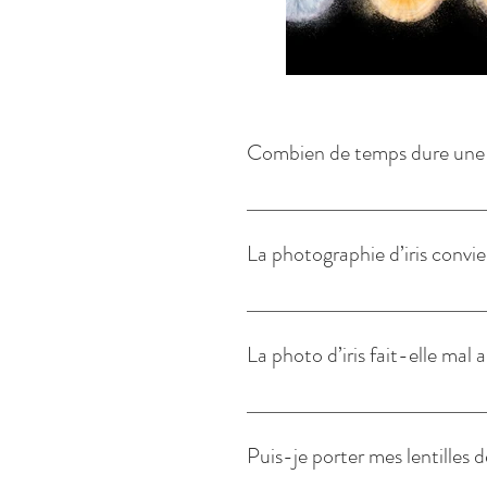
Combien de temps dure une s
La prise de vue de l’iris s’effectue
minutes. Le temps varie selon le nom
La photographie d’iris convie
J’accueille les enfants partir de 4 a
30 secondes et le regard fixe pour cap
La photo d’iris fait-elle mal 
La prise de photo est totalement ind
Puis-je porter mes lentilles 