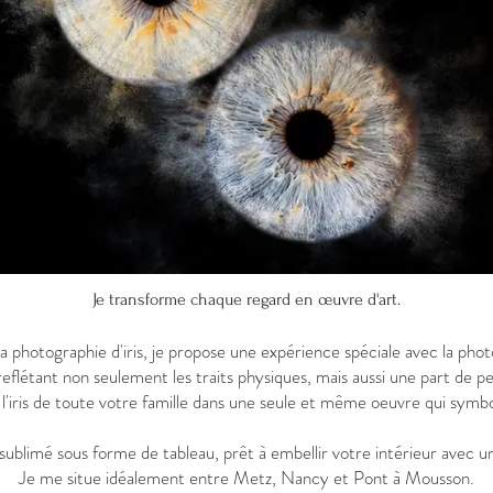
Je transforme chaque regard en œuvre d'art.
la photographie d'iris, je propose une expérience spéciale avec la phot
reflétant non seulement les traits physiques, mais aussi une part de p
'iris de toute votre famille dans une seule et même oeuvre qui symbolis
ublimé sous forme de tableau, prêt à embellir votre intérieur avec un
Je me situe idéalement entre Metz, Nancy et Pont à Mousson.