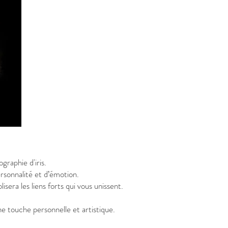
ographie d'iris.
ersonnalité et d’émotion.
era les liens forts qui vous unissent.
e touche personnelle et artistique.