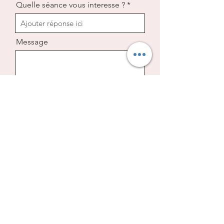
Quelle séance vous interesse ?
Message
Envoyer
24 rue Principale
57420 VULMONT
06 51 60 44 99