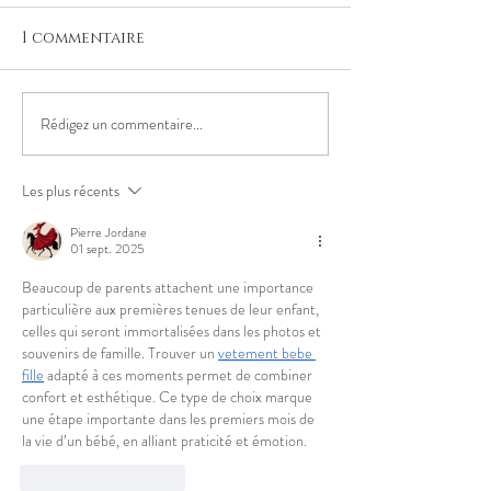
1 commentaire
Rédigez un commentaire...
Les plus récents
La séance grossesse en
Pierre Jordane
extérieur de Aimie
01 sept. 2025
Beaucoup de parents attachent une importance 
particulière aux premières tenues de leur enfant, 
celles qui seront immortalisées dans les photos et 
souvenirs de famille. Trouver un 
vetement bebe 
fille
 adapté à ces moments permet de combiner 
confort et esthétique. Ce type de choix marque 
une étape importante dans les premiers mois de 
la vie d’un bébé, en alliant praticité et émotion.
J'aime
Répondre