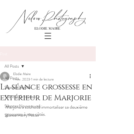
Post
All Posts
Elodie Maire
All Posts
1 nov. 2023
1 min de lecture
La séance grossesse en
Séances Famille
extérieur de Marjorie
Séances Grossesse
Séances Nouveau-né
Marjorie a souhaité immortaliser sa deuxième 
grossesse à mes côtés.
Séance Harry Potter