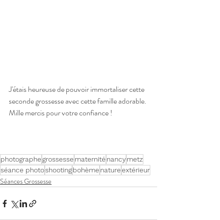
J'étais heureuse de pouvoir immortaliser cette 
seconde grossesse avec cette famille adorable. 
Mille mercis pour votre confiance !
photographe
grossesse
maternité
nancy
metz
séance photo
shooting
bohème
nature
extérieur
Séances Grossesse